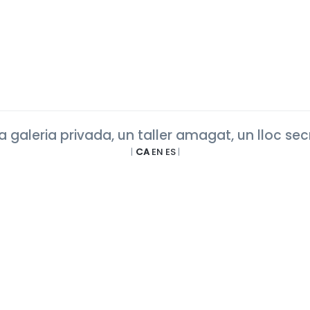
 galeria privada, un taller amagat, un lloc sec
|
CA
EN
ES
|