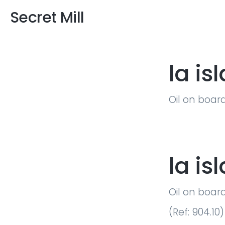
Secret Mill
la isl
Oil on boar
la isl
Oil on boar
(Ref: 904.10)