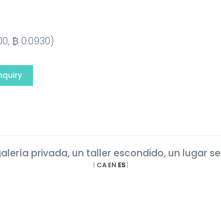
0, ₿ 0.0930)
nquiry
alería privada, un taller escondido, un lugar se
|
CA
EN
ES
|