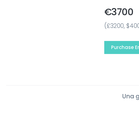
€3700
(£3200, $400
Purchase E
Una g